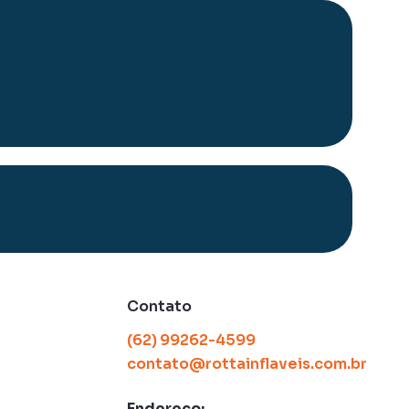
Contato
(62) 99262-4599
contato@rottainflaveis.com.br
Endereço: