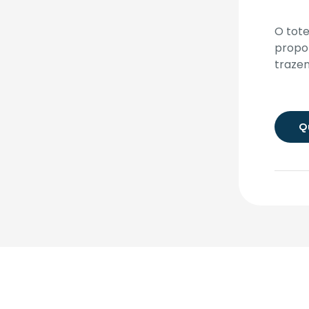
O tote
propo
trazen
Q