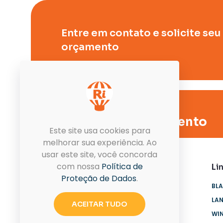
Entre em contato e solicite seu
orçamento
Entre em contato e
solicite seu orçamento
Este site usa cookies para
melhorar sua experiência. Ao
usar este site, você concorda
com nossa
Política de
Li
Proteção de Dados
.
BLA
Conheça a melhor fábrica de
LA
ACEITAR TUDO
produtos infláveis do Goiás!
WI