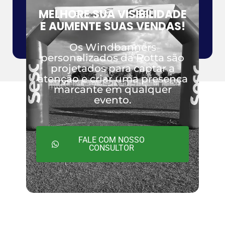
MELHORE SUA VISIBILIDADE
Saiba mais
E AUMENTE SUAS VENDAS!
Os Windbanners
personalizados da Rotta são
projetados para captar a
atenção e criar uma presença
marcante em qualquer
evento.
FALE COM NOSSO
CONSULTOR